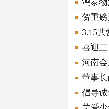
鸿泰物
贺重磅
3.1
喜迎三
河南会
董事长
倡导诚
关爱少