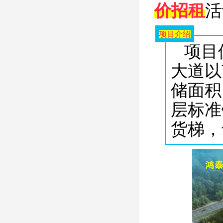
活
价
招
租
项目介绍
项目
大道以
储面积1
层标准
货梯，