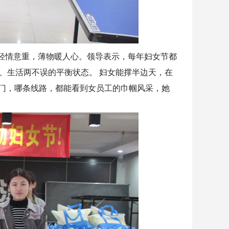
情意重，薄物暖人心。领导表示，每年妇女节都
、生活两不误的平衡状态。
妇女能撑半边天，在
部门，哪条线路，都能看到女员工的巾帼风采，她