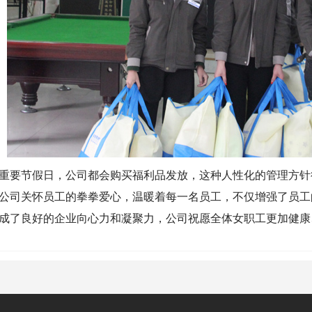
要节假日，公司都会购买福利品发放，这种人性化的管理方针
公司关怀员工的拳拳爱心，温暖着每一名员工，不仅增强了员工
成了良好的企业向心力和凝聚力，公司祝愿全体女职工更加健康