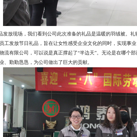
发放现场，我们看到公司此次准备的礼品是温暖的羽绒被。礼轻
员工发放节日礼品，旨在让女性感受企业文化的同时，实现事业
物流有限公司，可以说是真正撑起了“半边天”。无论是在哪个
业、勤勤恳恳，为公司做出了巨大的贡献。