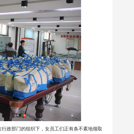
在行政部门的组织下，女员工们正有条不紊地领取