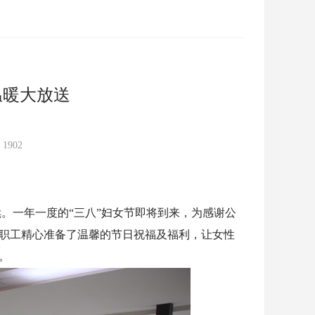
温暖大放送
：
1902
一年一度的“三八”妇女节即将到来，为感谢公
职工精心准备了温馨的节日祝福及福利，让女性
。