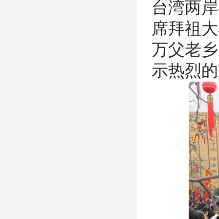
台湾两岸
席拜祖大
万父老乡
示热烈的