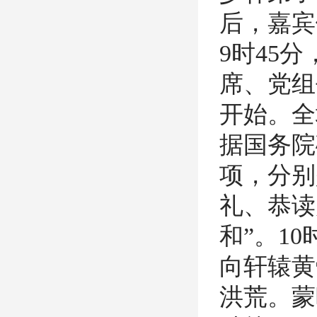
后，嘉宾
9时45
席、党组
开始。全
据国务院
项，分别
礼、恭读
和”。
1
向轩辕黄
洪荒。蒙