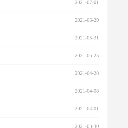
2021-07-01
2021-06-29
2021-05-31
2021-05-25
2021-04-28
2021-04-08
2021-04-01
2021-03-30