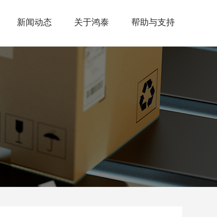
新闻动态
关于鸿泰
帮助与支持