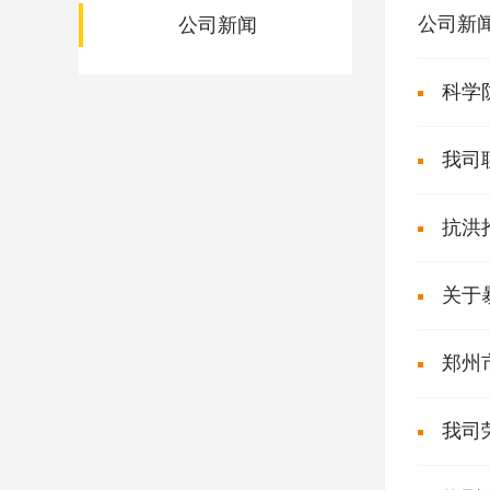
公司新
公司新闻
科学
我司
抗洪
关于
郑州
我司