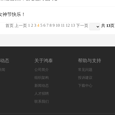
女神节快乐！
1
2
3
4
5
6
7
8
9
10
11
12
13
首页
上一页
下一页
共
13
页
动态
关于鸿泰
帮助与支持
新闻
公司简介
常见问题
组织架构
投诉建议
新闻动态
下载中心
人才招聘
联系我们