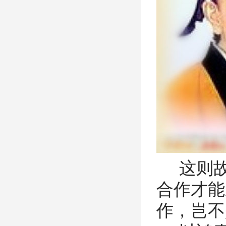
这则故
合作才能
作，岂不