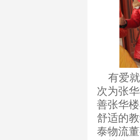
有爱就
次为张华
善张华楼
舒适的教
泰物流董