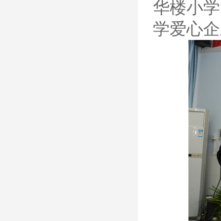
华楼小学
学爱心企