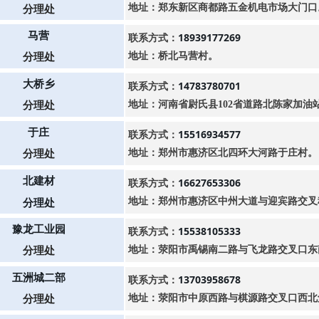
地址：郑东新区商都路五金机电市场大门口
分理处
马营
18939177269
联系方式：
地址：桥北马营村。
分理处
大桥乡
14783780701
联系方式：
地址：河南省尉氏县102省道路北陈家加油
分理处
于庄
15516934577
联系方式：
地址：郑州市惠济区北四环大河路于庄村。
分理处
北建材
16627653306
联系方式：
分理处
地址：郑州市惠济区中州大道与迎宾路交叉
豫龙工业园
15538105333
联系方式：
地址：荥阳市禹锡南二路与飞龙路交叉口东
分理处
五洲城二部
13703958678
联系方式：
地址：荥阳市中原西路与棋源路交叉口西北
分理处