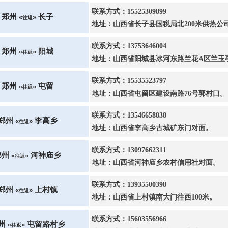
联系方式：15525309899
郑州
长子
«
»
往返
地址：山西省长子县国税局北200米供热公
联系方式：13753646004
郑州
阳城
«
»
往返
地址：山西省阳城县冰河东路兰花A区兰玉
联系方式：15535523797
郑州
屯留
«
»
往返
地址：山西省屯留区建设南路76号郭村口。
联系方式：13546658838
郑州
李高乡
«
»
往返
地址：山西省李高乡古城矿东门对面。
联系方式：13097662311
郑州
河神庙乡
«
»
往返
地址：山西省河神庙乡农村信用社对面。
联系方式：13935500398
郑州
上村镇
«
»
往返
地址：山西省上村镇南大门往西100米。
联系方式：15603556966
州
屯留路村乡
«
»
往返