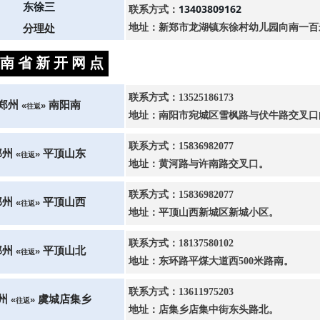
东徐三
13403809162
联系方式：
地址：新郑市龙湖镇东徐村幼儿园向南一百
分理处
南 省 新 开 网 点
联系方式：13525186173
郑州
南阳南
«
»
往返
地址：南阳市宛城区雪枫路与伏牛路交叉口向
联系方式：15836982077
郑州
平顶山东
«
»
往返
地址：黄河路与许南路交叉口。
联系方式：15836982077
郑州
平顶山西
«
»
往返
地址：平顶山西新城区新城小区。
联系方式：18137580102
郑州
平顶山北
«
»
往返
地址：东环路平煤大道西500米路南。
联系方式：13611975203
州
虞城店集乡
«
»
往返
地址：店集乡店集中街东头路北。