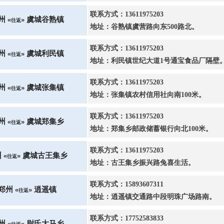
联系方式：13611975203
州
虞城谷熟镇
«
»
往返
地址：谷熟镇虞营路向东500路北。
联系方式：13611975203
州
虞城利民镇
«
»
往返
地址：利民镇世纪大道1号通宝食品厂隔壁
联系方式：13611975203
州
虞城张集镇
«
»
往返
地址：张集镇农村信用社向南100米。
联系方式：13611975203
州
虞城郑集乡
«
»
往返
地址：郑集乡邮政储蓄银行向北100米。
联系方式：13611975203
州
虞城古王集乡
«
»
往返
地址：古王集乡振兴路兔喜生活。
联系方式：15893607311
郑州
逍遥镇
«
»
往返
地址：逍遥镇交通路中段明珠广场路南。
联系方式：17752583833
州
尉氏大马乡
«
»