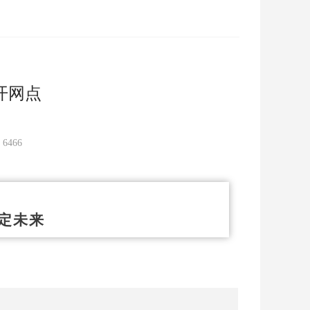
开网点
：
6466
定未来