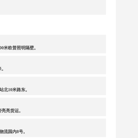
00米欧普照明隔壁。
米。
站北10米路东。
旁亮亮货运。
物流园内8号。