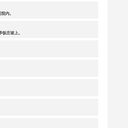
司院内。
亭饭庄坡上。