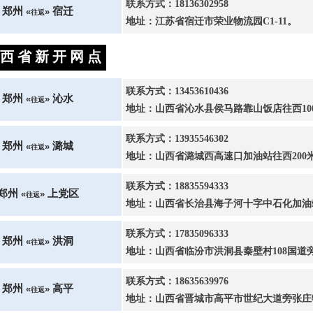
联系方式：18136302958
郑州
宿迁
«
»
往返
地址：江苏省宿迁市荣业物流园C1-11。
西 省 新 开 网 点
联系方式：13453610436
郑州
沁水
«
»
往返
地址：山西省沁水县侯马路靠山饭店往西10
联系方式：13935546302
郑州
潞城
«
»
往返
地址：山西省潞城西高速口加油站往西200
联系方式：18835594333
郑州
上党区
«
»
往返
地址：山西省长治县海子河十字中石化加油
联系方式：17835096333
郑州
洪洞
«
»
往返
地址：山西省临汾市洪洞县秦壁村108国道
联系方式：18635639976
郑州
高平
«
»
往返
地址：山西省晋城市高平市世纪大道旁张庄