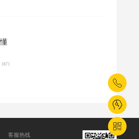
懂
：
1871
客服热线