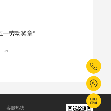
五一劳动奖章”
：
1529
客服热线