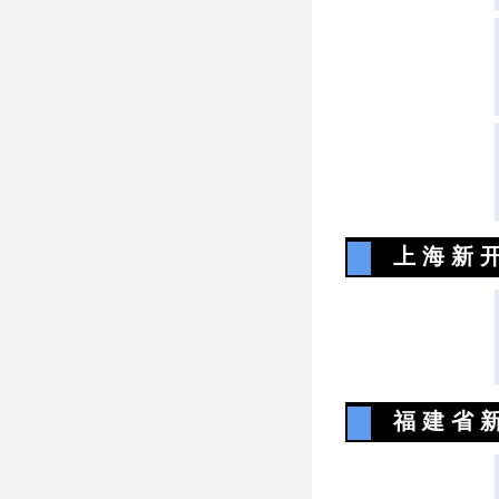
上 海 新 开
福 建 省 新